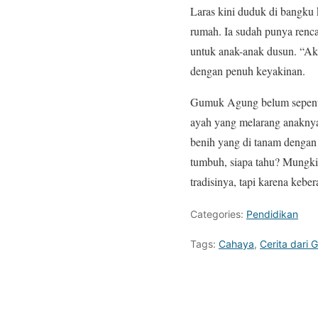
Laras kini duduk di bangku 
rumah. Ia sudah punya renc
untuk anak-anak dusun. “Ak
dengan penuh keyakinan.
Gumuk Agung belum sepenu
ayah yang melarang anaknya
benih yang di tanam dengan
tumbuh, siapa tahu? Mungk
tradisinya, tapi karena ke
Categories:
Pendidikan
Tags:
Cahaya
,
Cerita dari