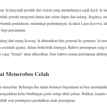
at. Ia hanyalah produk dari sistem yang menindasnya sejak kecil. Ia me
 tidak pernah mengenal dunia lain selain dapur dan ladang. Baginya, 
entuk penindasan, melainkan perlindungan. Ia takut Laras kecewa, tak
l bagi perempuan.
datang dari ruang kosong. Ia diturunkan dari generasi ke generasi. Ia m
ceramah agama, dalam bisik-bisik tetangga. Bahwa perempuan yang ter
 yang “berani” akan dikucilkan. Dan bahwa semua perempuan akhirny
ai Menerobos Celah
an menyebar. Beberapa ibu mulai bertanya bagaimana ia bisa mendapat
 mengadakan kelas bimbingan gratis setiap akhir pekan. Bahkan, kepa
lik soal pentingnya pendidikan anak perempuan.