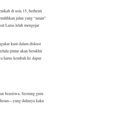
nikah di usia 15, berhenti
memilihkan jalan yang “aman”
ut Laras lelah mengejar
engakar kuat dalam diskusi
lalu pintar akan berakhir
a harus kembali ke dapur
kan beasiswa. Seorang guru
la dusun—yang dulunya kaku