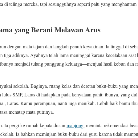
a di telinga mereka, tapi sesungguhnya seperti palu yang menghantam 
tama yang Berani Melawan Arus
hun dengan mata tajam dan langkah penuh keyakinan. Ia tinggal di seb
n tiga adiknya. Ayahnya telah lama meninggal karena kecelakaan saat 
u, ibunya menjadi tulang punggung keluarga—menjual hasil kebun dan 
nyukai sekolah. Baginya, ruang kelas dan deretan buku-buku yang men
a lulus SMP, Laras di hadapkan pada kenyataan pahit: ibunya, yang du
hal, Laras. Kamu perempuan, nanti juga menikah. Lebih baik bantu Ibu
kuasa menatap mata putrinya.
. Ia pergi ke rumah kepala dusun
mahjong
, meminta rekomendasi beasi
 sekolah. Ia bahkan meminjam buku-buku dari guru karena tidak mamp