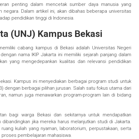
berperan penting dalam mencetak sumber daya manusia yang
egara. Dalam artikel ini, akan dibahas beberapa universitas
adap pendidikan tinggi di Indonesia.
rta (UNJ) Kampus Bekasi
memiliki cabang kampus di Bekasi adalah Universitas Negeri
 dengan nama IKIP Jakarta ini memiliki sejarah panjang dalam
ikan yang mengedepankan kualitas dan relevansi pendidikan
ekasi. Kampus ini menyediakan berbagai program studi untuk
S3) dengan berbagai pilihan jurusan. Salah satu fokus utama dari
ran, namun juga menawarkan program-program lain di bidang
an bagi warga Bekasi dan sekitarnya untuk mendapatkan
 dibandingkan jika mereka harus melanjutkan studi di Jakarta.
i ruang kuliah yang nyaman, laboratorium, perpustakaan, serta
ng proses pembelajaran mahasiswa.