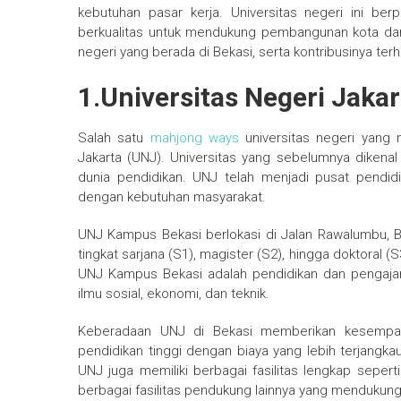
kebutuhan pasar kerja. Universitas negeri ini 
berkualitas untuk mendukung pembangunan kota dan n
negeri yang berada di Bekasi, serta kontribusinya terh
1.Universitas Negeri Jaka
Salah satu
mahjong ways
universitas negeri yang 
Jakarta (UNJ). Universitas yang sebelumnya dikenal
dunia pendidikan. UNJ telah menjadi pusat pendid
dengan kebutuhan masyarakat.
UNJ Kampus Bekasi berlokasi di Jalan Rawalumbu, B
tingkat sarjana (S1), magister (S2), hingga doktoral (
UNJ Kampus Bekasi adalah pendidikan dan pengaja
ilmu sosial, ekonomi, dan teknik.
Keberadaan UNJ di Bekasi memberikan kesempat
pendidikan tinggi dengan biaya yang lebih terjangkau
UNJ juga memiliki berbagai fasilitas lengkap sepert
berbagai fasilitas pendukung lainnya yang menduku