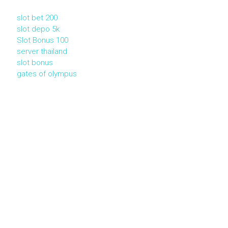
slot bet 200
slot depo 5k
Slot Bonus 100
server thailand
slot bonus
gates of olympus