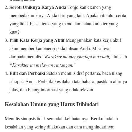
Soroti Uniknya Karya Anda
Tonjolkan elemen yang
membedakan karya Anda dari yang lain. Apakah itu alur cerita
yang tidak biasa, tema yang mendalam, atau karakter yang
kuat?
Pilih Kata Kerja yang Aktif
Menggunakan kata kerja aktif
akan memberikan energi pada tulisan Anda. Misalnya,
daripada menulis
“Karakter itu menghadapi masalah,”
tulislah
“Karakter itu melawan rintangan.”
Edit dan Perbaiki
Setelah menulis draf pertama, baca ulang
sinopsis Anda. Perbaiki kesalahan tata bahasa, pastikan alurnya
jelas, dan buang informasi yang tidak relevan.
Kesalahan Umum yang Harus Dihindari
Menulis sinopsis tidak semudah kelihatannya. Berikut adalah
kesalahan yang sering dilakukan dan cara menghindarinya: