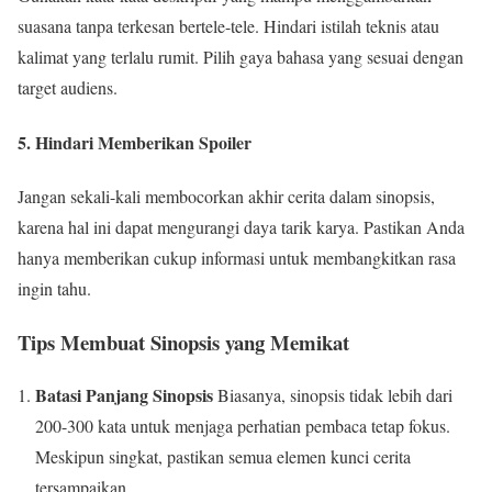
suasana tanpa terkesan bertele-tele. Hindari istilah teknis atau
kalimat yang terlalu rumit. Pilih gaya bahasa yang sesuai dengan
target audiens.
5. Hindari Memberikan Spoiler
Jangan sekali-kali membocorkan akhir cerita dalam sinopsis,
karena hal ini dapat mengurangi daya tarik karya. Pastikan Anda
hanya memberikan cukup informasi untuk membangkitkan rasa
ingin tahu.
Tips Membuat Sinopsis yang Memikat
Batasi Panjang Sinopsis
Biasanya, sinopsis tidak lebih dari
200-300 kata untuk menjaga perhatian pembaca tetap fokus.
Meskipun singkat, pastikan semua elemen kunci cerita
tersampaikan.