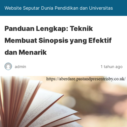
Website Seputar Dunia Pendidikan dan Universitas
Panduan Lengkap: Teknik
Membuat Sinopsis yang Efektif
dan Menarik
admin
1 tahun ago