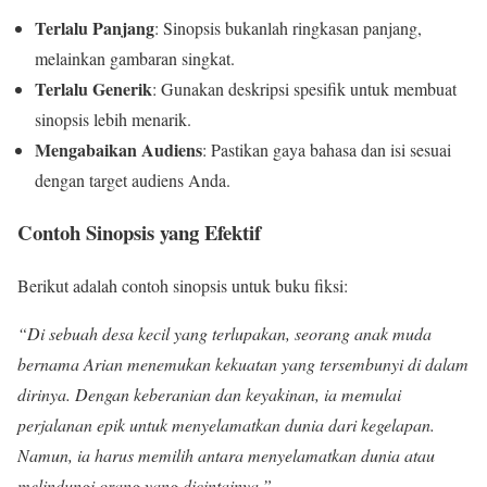
Terlalu Panjang
: Sinopsis bukanlah ringkasan panjang,
melainkan gambaran singkat.
Terlalu Generik
: Gunakan deskripsi spesifik untuk membuat
sinopsis lebih menarik.
Mengabaikan Audiens
: Pastikan gaya bahasa dan isi sesuai
dengan target audiens Anda.
Contoh Sinopsis yang Efektif
Berikut adalah contoh sinopsis untuk buku fiksi:
“Di sebuah desa kecil yang terlupakan, seorang anak muda
bernama Arian menemukan kekuatan yang tersembunyi di dalam
dirinya. Dengan keberanian dan keyakinan, ia memulai
perjalanan epik untuk menyelamatkan dunia dari kegelapan.
Namun, ia harus memilih antara menyelamatkan dunia atau
melindungi orang yang dicintainya.”