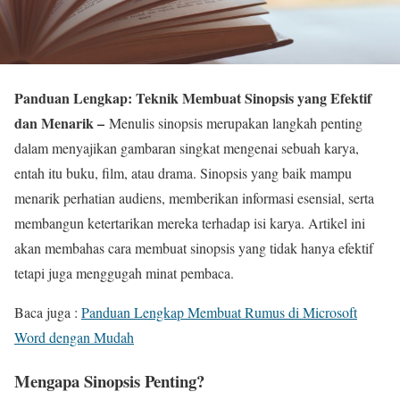
Panduan Lengkap: Teknik Membuat Sinopsis yang Efektif
dan Menarik –
Menulis sinopsis merupakan langkah penting
dalam menyajikan gambaran singkat mengenai sebuah karya,
entah itu buku, film, atau drama. Sinopsis yang baik mampu
menarik perhatian audiens, memberikan informasi esensial, serta
membangun ketertarikan mereka terhadap isi karya. Artikel ini
akan membahas cara membuat sinopsis yang tidak hanya efektif
tetapi juga menggugah minat pembaca.
Baca juga :
Panduan Lengkap Membuat Rumus di Microsoft
Word dengan Mudah
Mengapa Sinopsis Penting?